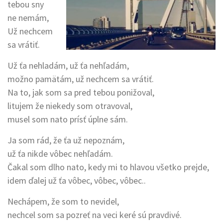
tebou sny
ne nemám,
Už nechcem
sa vrátiť.
Už ťa nehladám, už ťa nehľadám,
možno pamätám, už nechcem sa vrátiť.
Na to, jak som sa pred tebou ponižoval,
litujem že niekedy som otravoval,
musel som nato prísť úplne sám.
Ja som rád, že ťa už nepoznám,
už ťa nikde vôbec nehľadám.
Čakal som dlho nato, kedy mi to hlavou všetko prejde,
idem ďalej už ťa vôbec, vôbec, vôbec..
Nechápem, že som to nevidel,
nechcel som sa pozreť na veci keré sú pravdivé.