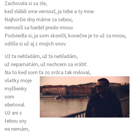
Zachovala si sa zle,
keď slúbili sme vernosť, ja tebe a ty mne.
Najhoršie dny máme za sebou,
nemusíš sa hanbiť predo mnou.
Podviedla si, ja som skončil, konečne je to už za mnou,
odišla si už aj z mojich snov.
Už ťa nehľadám, už ťa nehľadám,
už nepamätám, už nechcem sa vrátiť.
Na to keď som ťa zo srdca tak miloval,
všetky moje
myšlienky
som
obetoval.
Už ani s
tebou sny
ne nemám,