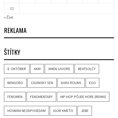
31
« Čvn
REKLAMA
ŠTÍTKY
8. OKTÓBER
AKM
AMEN SAVORE
BEATSOLČY
BENGORO
CIGÁNSKY SEN
DARA ROLINS
EGO
FENOMEN
FENOMENTARY
HIP-HOP PÔJDE HORE (REMIX)
HOVNÁM NEODPOVEDÁM
IGOR KMEŤO
JEBE