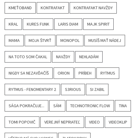
KMEŤOBAND
KONTRAFAKT
KONTRAFAKT NAVŽDY
KRAL
KURES FUNK
LARIS DIAM
MAJK SPIRIT
MAMA
MOJA ŠTVRŤ
MONOPOL
MUSÍŠ MAŤ NÁDEJ
NA TOTO SOM ČAKAL
NAVŽDY
NEHLADÁM
NIGDY SA NEZAVĎAČÍŠ
ORION
PRÍBEH
RYTMUS
RYTMUS - FENOMENTARY 2
S3RIOUS
SI ZABIL
SÁGA POKRAČUJE...
SÁM
TECHNOTRONIC FLOW
TINA
TOMI POPOVIČ
VEREJNÝ NEPRIATEĽ
VIDEO
VIDEOKLIP