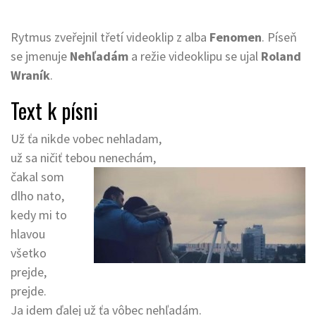
Rytmus zveřejnil třetí videoklip z alba
Fenomen
. Píseň
se jmenuje
Nehľadám
a režie videoklipu se ujal
Roland
Wraník
.
Text k písni
Už ťa nikde vobec nehladam,
už sa ničiť tebou nenechám,
čakal som
dlho nato,
kedy mi to
hlavou
všetko
prejde,
prejde.
Ja idem ďalej už ťa vôbec nehľadám.