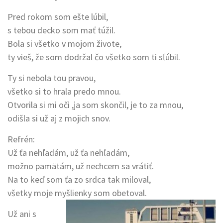
Pred rokom som ešte lúbil,
s tebou decko som mať túžil.
Bola si všetko v mojom živote,
ty vieš, že som dodržal čo všetko som ti sľúbil.
Ty si nebola tou pravou,
všetko si to hrala predo mnou.
Otvorila si mi oči ,ja som skončil, je to za mnou,
odišla si už aj z mojich snov.
Refrén:
Už ťa nehľadám, už ťa nehľadám,
možno pamätám, už nechcem sa vrátiť.
Na to keď som ťa zo srdca tak miloval,
všetky moje myšlienky som obetoval.
Už ani s