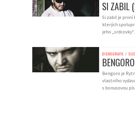
SI ZABIL 
Si zabil je prv
kterých spolupra
jeho „srdcovky“.
DISKOGRAFIE
/
SLI
BENGORO
Bengoro je Rytm
vlastního vydava
s bonusovou pís