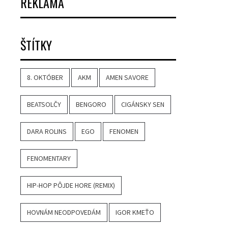
REKLAMA
ŠTÍTKY
8. OKTÓBER
AKM
AMEN SAVORE
BEATSOLČY
BENGORO
CIGÁNSKY SEN
DARA ROLINS
EGO
FENOMEN
FENOMENTARY
HIP-HOP PÔJDE HORE (REMIX)
HOVNÁM NEODPOVEDÁM
IGOR KMEŤO