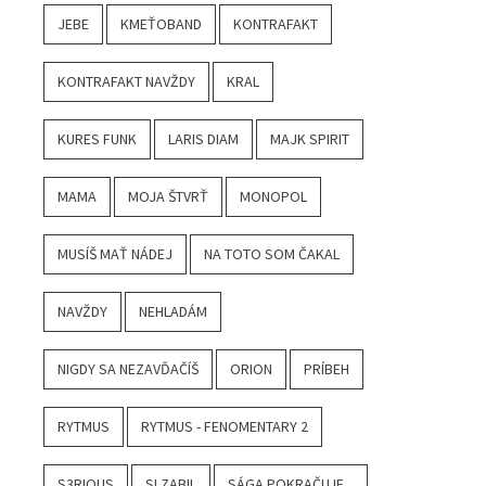
JEBE
KMEŤOBAND
KONTRAFAKT
KONTRAFAKT NAVŽDY
KRAL
KURES FUNK
LARIS DIAM
MAJK SPIRIT
MAMA
MOJA ŠTVRŤ
MONOPOL
MUSÍŠ MAŤ NÁDEJ
NA TOTO SOM ČAKAL
NAVŽDY
NEHLADÁM
NIGDY SA NEZAVĎAČÍŠ
ORION
PRÍBEH
RYTMUS
RYTMUS - FENOMENTARY 2
S3RIOUS
SI ZABIL
SÁGA POKRAČUJE...