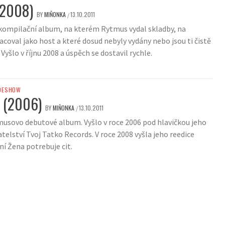
(2008)
BY
MIŇONKA
13.10.2011
/
ní kompilační album, na kterém Rytmus vydal skladby, na
coval jako host a které dosud nebyly vydány nebo jsou ti čistě
 Vyšlo v říjnu 2008 a úspěch se dostavil rychle.
DESHOW
 (2006)
BY
MIŇONKA
13.10.2011
/
usovo debutové album. Vyšlo v roce 2006 pod hlavičkou jeho
telství Tvoj Tatko Records. V roce 2008 vyšla jeho reedice
ní Žena potrebuje cit.