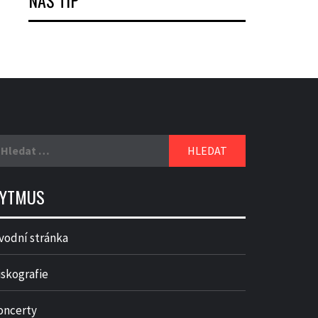
NÁŠ TIP
yhledávání
YTMUS
vodní stránka
iskografie
oncerty