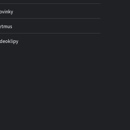
ovinky
ytmus
ideoklipy