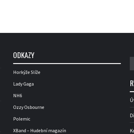
ODKAZY
V
Horkýže Slíže
R
Lady Gaga
NH6
Ú
Ozzy Osbourne
D
Polemic
XBand – Hudební magazín
K