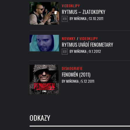
VIDEOKLIPY
RYTMUS – ZLATOKOPKY
BY
MIŇONKA
13.10.2011
/
NOVINKY
/
VIDEOKLIPY
RYTMUS UVÁDÍ FENOMETARY
BY
MIŇONKA
9.1.2012
/
DISKOGRAFIE
FENOMÉN (2011)
BY
MIŇONKA
5.12.2011
/
ODKAZY