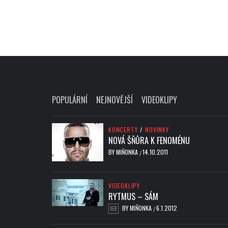
POPULÁRNÍ
NEJNOVĚJŠÍ
VIDEOKLIPY
KONCERTY
/
NOVINKY
NOVÁ ŠŇŮRA K FENOMÉNU
BY
MIŇONKA
14.10.2011
/
VIDEOKLIPY
RYTMUS – SÁM
BY
MIŇONKA
6.1.2012
/