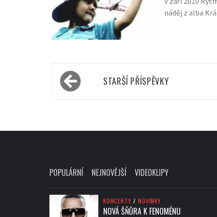
V září 2010 Rytm
náděj z alba Krá
Navigace
STARŠÍ PŘÍSPĚVKY
pro
příspěvky
POPULÁRNÍ
NEJNOVĚJŠÍ
VIDEOKLIPY
KONCERTY
/
NOVINKY
NOVÁ ŠŇŮRA K FENOMÉNU