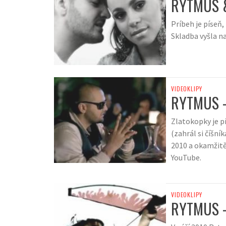
RYTMUS &
Príbeh je píseň
Skladba vyšla na
VIDEOKLIPY
RYTMUS 
Zlatokopky je pí
(zahrál si číšní
2010 a okamžitě
YouTube.
VIDEOKLIPY
RYTMUS –