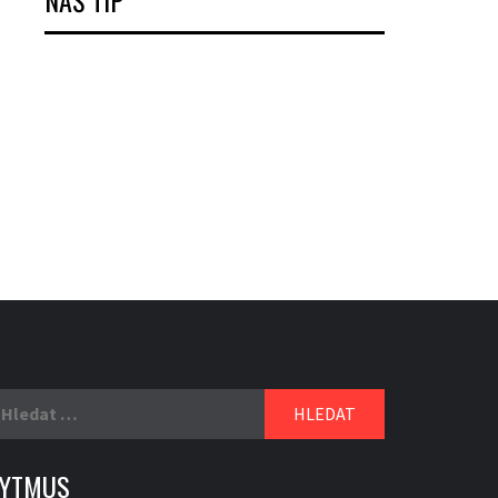
NÁŠ TIP
yhledávání
YTMUS