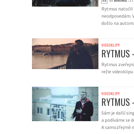
BY
MIŇONKA
27
/
Rytmus natočil 
neodpovedám. Ve
došlo na automa
VIDEOKLIPY
RYTMUS 
Rytmus zveřejni
režie videoklipu
VIDEOKLIPY
RYTMUS 
Sám je další sin
a podíváme se d
A samozřejmě n