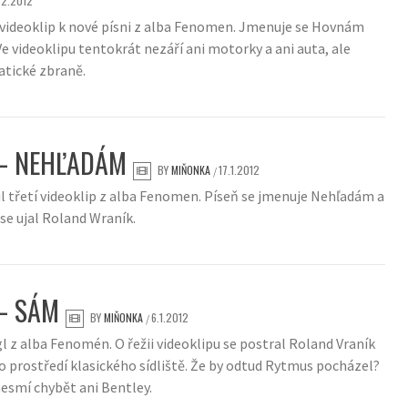
.2.2012
videoklip k nové písni z alba Fenomen. Jmenuje se Hovnám
 videoklipu tentokrát nezáří ani motorky a ani auta, ale
tické zbraně.
– NEHĽADÁM
BY
MIŇONKA
17.1.2012
/
l třetí videoklip z alba Fenomen. Píseň se jmenuje Nehľadám a
 se ujal Roland Wraník.
– SÁM
BY
MIŇONKA
6.1.2012
/
gl z alba Fenomén. O řežii videoklipu se postral Roland Vraník
o prostředí klasického sídliště. Že by odtud Rytmus pocházel?
esmí chybět ani Bentley.