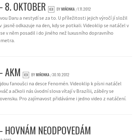
 8. OKTOBER
BY
MIŇONKA
1.11.2012
/
u Daru a nestydí se za to. U příležitosti jejich výročí jí složil
ev jasně odkazuje na den, kdy se potkali. Videoklip se natáčel v
se v něm posadil i do jiného než luxusního dopravního
 metra.
– AKM
BY
MIŇONKA
30.10.2012
/
dou fanoušci na desce Fenomén. Videoklip k písni natáčel
áč a ačkoli nás úvodní slova vítají v Brazílii, záběry se
lovensku. Pro zajímavost přidáváme i jedno video z natáčení.
– HOVNÁM NEODPOVEDÁM