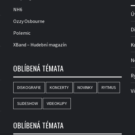
NH6
Ú
Ozzy Osbourne
D
Polemic
XBand – Hudební magazín
K
N
OBLÍBENÁ TÉMATA
R
DISKOGRAFIE
KONCERTY
NOVINKY
RYTMUS
V
SLIDESHOW
VIDEOKLIPY
OBLÍBENÁ TÉMATA