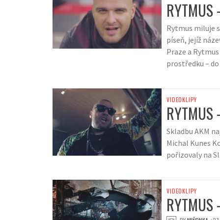
RYTMUS –
Rytmus miluje svo
píseň, jejíž náz
Praze a Rytmus 
prostředku – do
VIDEOKLIPY
RYTMUS 
Skladbu AKM naj
Michal Kunes Kov
pořizovaly na S
VIDEOKLIPY
RYTMUS 