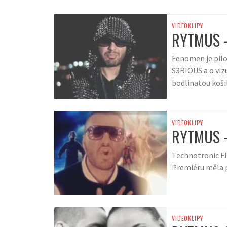
VIDEOKLIPY
RYTMUS 
Fenomen je pilo
S3RIOUS a o viz
bodlinatou košil
VIDEOKLIPY
RYTMUS 
Technotronic Fl
Premiéru měla p
VIDEOKLIPY