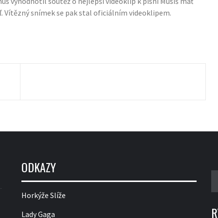
us vyhodnotil soutěž o nejlepší videoklip k písni Musíš mať
ľ. Vítězný snímek se pak stal oficiálním videoklipem.
ODKAZY
V
Horkýže Slíže
R
Lady Gaga