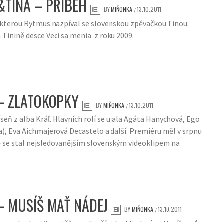
TINA – PRÍBEH
BY
MIŇONKA
13.10.2011
/
, kterou Rytmus nazpíval se slovenskou zpěvačkou Tinou.
 Tinině desce Veci sa menia z roku 2009.
– ZLATOKOPKY
BY
MIŇONKA
13.10.2011
/
seň z alba Kráľ. Hlavních rolí se ujala Agáta Hanychová, Ego
ka), Eva Aichmajerová Decastelo a další. Premiéru měl v srpnu
 se stal nejsledovanějším slovenským videoklipem na
 MUSÍŠ MAŤ NÁDEJ
BY
MIŇONKA
13.10.2011
/