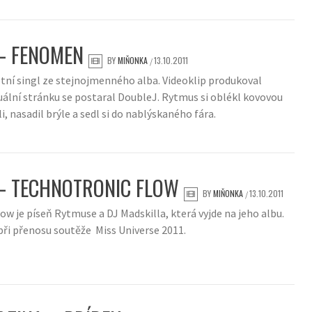
– FENOMEN
BY
MIŇONKA
13.10.2011
/
tní singl ze stejnojmenného alba. Videoklip produkoval
uální stránku se postaral DoubleJ. Rytmus si oblékl kovovou
i, nasadil brýle a sedl si do nablýskaného fára.
– TECHNOTRONIC FLOW
BY
MIŇONKA
13.10.2011
/
ow je píseň Rytmuse a DJ Madskilla, která vyjde na jeho albu.
ři přenosu soutěže Miss Universe 2011.