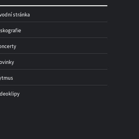
vodní stránka
iskografie
oncerty
ovinky
ytmus
ideoklipy