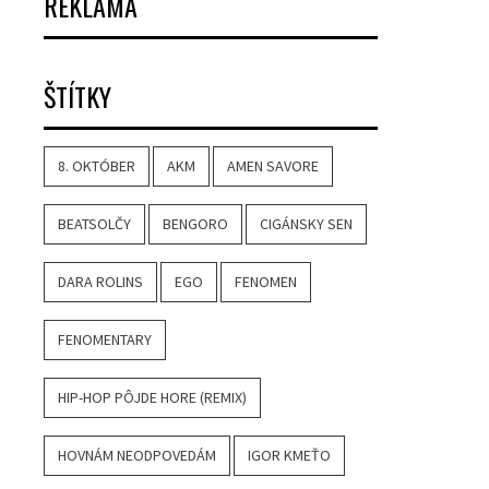
REKLAMA
ŠTÍTKY
8. OKTÓBER
AKM
AMEN SAVORE
BEATSOLČY
BENGORO
CIGÁNSKY SEN
DARA ROLINS
EGO
FENOMEN
FENOMENTARY
HIP-HOP PÔJDE HORE (REMIX)
HOVNÁM NEODPOVEDÁM
IGOR KMEŤO