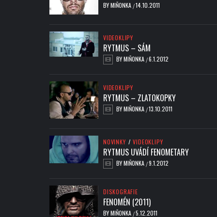
BY
MIŇONKA
14.10.2011
/
VIDEOKLIPY
RYTMUS – SÁM
BY
MIŇONKA
6.1.2012
/
VIDEOKLIPY
RYTMUS – ZLATOKOPKY
BY
MIŇONKA
13.10.2011
/
NOVINKY
/
VIDEOKLIPY
RYTMUS UVÁDÍ FENOMETARY
BY
MIŇONKA
9.1.2012
/
DISKOGRAFIE
FENOMÉN (2011)
BY
MIŇONKA
5.12.2011
/