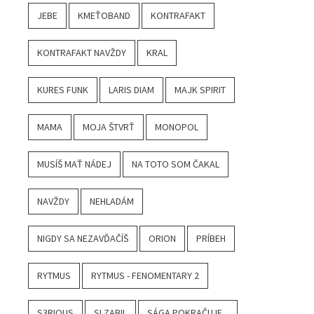
JEBE
KMEŤOBAND
KONTRAFAKT
KONTRAFAKT NAVŽDY
KRAL
KURES FUNK
LARIS DIAM
MAJK SPIRIT
MAMA
MOJA ŠTVRŤ
MONOPOL
MUSÍŠ MAŤ NÁDEJ
NA TOTO SOM ČAKAL
NAVŽDY
NEHLADÁM
NIGDY SA NEZAVĎAČÍŠ
ORION
PRÍBEH
RYTMUS
RYTMUS - FENOMENTARY 2
S3RIOUS
SI ZABIL
SÁGA POKRAČUJE...